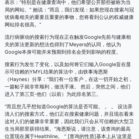
表示：“特别是在健康查询中，他们希望公开那些被称为当
局的网站。” 她说：“而且，我们发现：如果您现在搜索与冠
状病毒相关的重要且重要的事物，您将看到公认的权威健康
网站排名很高。”
流行病驱动的搜索行为现在正在触发Google先前与健康相
关的算法更新的想法也得到了Meyers的认同，他认为
Google本身可能并未预期到排名会受到影响的程度。
搜索行为发生了变化，以及如何将它们输入Google旨在显
示可信赖的YMYL结果的算法中，由轶事海恩斯
（Haynes）分享：“我们有一位客户，在这一切开始之初，
一篇帖子就非常顺利，做洗手液。 然后，突然之间，他们
进入了第三页-他们（以前）为此排名第三。
“而且您几乎想知道Google的算法是否可能。 。 。 设法弄
清人们的搜索方式，他们正在搜索健康问题，并且现在看来
这对人们的健康非常重要，因此我们只会从可信赖的大型卫
生当局那里获得结果。”海恩斯说，请注意，该查询的最高
位置现在属于Healthline。 “ [查询的性质]基本上从’这里是