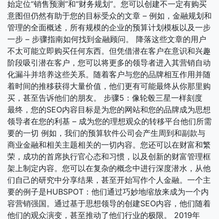
始定位“销售预测”和“财务规划”。您可以创建不一定有购买
意图但仍然有助于您的目标受众的文章 – 例如，金融规划和
管理的全面概述，所有规模的企业的预算计划模板以及一步
一步 – 步骤指南如何找到金融顾问。 降落这些文章的用户
不太可能立即购买任何东西。但凭借潜在客户在意识和兴趣
阶段吸引潜在客户，您可以将更多的领导者进入其营销自动
化漏斗并培养这些关系。随着客户与您的品牌相互作用并随
着时间的推移获得大量价值，他们更有可能最终从你那里购
买，甚至告诉他们的朋友。 步骤5：像轮毂三星一样刻度
最终，您的SEO内容目标是为您的网站和您的品牌成为思想
领导者在您的利基 – 成为您的理想观众的转移平台他们所需
要的一切 例如，我们的预算软件公司会产生周到和副款与
商业金融和相关主题相关的一切内容。您还可以在财富和繁
荣，成功的首席执行官心态和习惯，以及创新的财富管理框
架上制定内容。您可以在复杂的概念中进行深度潜水，从他
们自己的研究中分享结果，甚至开始写作个人金融。一个主
要的例子是HUBSPOT：他们通过巧妙地缩放来成为一个内
容营销强国。通过基于思想领导的创建SEO内容，他们随着
他们的观众演变，甚至推动了他们行业的极限。 2019年