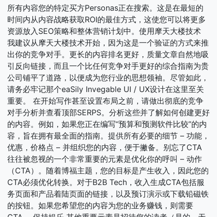
所有内容您的特定买方Personas正在搜索。这是在最短的
时间内从内容战略获取ROI的最佳方式，这使您可以将更多
资源放入SEO策略和整体营销计划中。使用摩天大楼技术
我建议从摩天大楼技术开始，因为这是一个验证的方式来推
出你的竞争对手。更长的内容排名更好，质量文章自然地吸
引反向链接，而且一个比任何竞争对手更好的综合指南为贵
公司铺平了道路，以便成为您行业的思想领袖。尽管如此，
请务必牢记那个eaSily Invegable UI / UX设计在这里至关
重要。 在开始写作甚至设置布局之前，请做出彻底的竞争
对手分析并查看顶部SERPS。分析这些并了解如何创建更好
的内容。例如，如果您正在编写“预算和预测软件比较”的内
容，旨在拥有最全面的指南。提供所有必要的细节 – 功能，
优惠，价格点 – 并组织您的内容，便于撇备。别忘了CTA
往往被忽视的一个非常重要的元素是优化你的呼叫 – 动作
（CTA）。随着博福主题，您的目标是产生收入，因此您的
CTA必须优化转换。对于B2B Tech，收入生成CTA包括服
务页面和产品着陆页面的链接，以及预订演示或下载铅磁铁
的按钮。如果您希望您的内容为您的业务赚钱，则需要