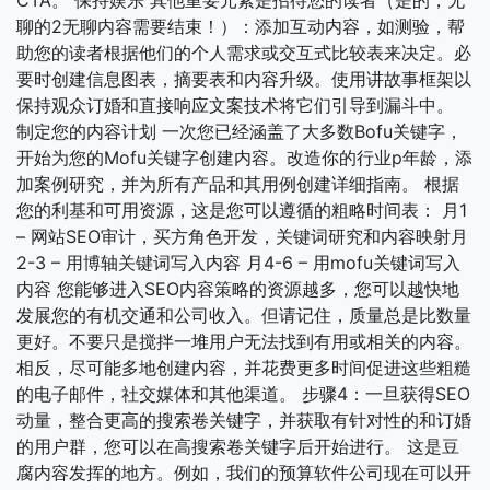
CTA。 保持娱乐 其他重要元素是招待您的读者（是的，无
聊的2无聊内容需要结束！）：添加互动内容，如测验，帮
助您的读者根据他们的个人需求或交互式比较表来决定。必
要时创建信息图表，摘要表和内容升级。使用讲故事框架以
保持观众订婚和直接响应文案技术将它们引导到漏斗中。
制定您的内容计划 一次您已经涵盖了大多数Bofu关键字，
开始为您的Mofu关键字创建内容。改造你的行业p年龄，添
加案例研究，并为所有产品和其用例创建详细指南。 根据
您的利基和可用资源，这是您可以遵循的粗略时间表： 月1
– 网站SEO审计，买方角色开发，关键词研究和内容映射月
2-3 – 用博轴关键词写入内容 月4-6 – 用mofu关键词写入
内容 您能够进入SEO内容策略的资源越多，您可以越快地
发展您的有机交通和公司收入。但请记住，质量总是比数量
更好。不要只是搅拌一堆用户无法找到有用或相关的内容。
相反，尽可能多地创建内容，并花费更多时间促进这些粗糙
的电子邮件，社交媒体和其他渠道。 步骤4：一旦获得SEO
动量，整合更高的搜索卷关键字，并获取有针对性的和订婚
的用户群，您可以在高搜索卷关键字后开始进行。 这是豆
腐内容发挥的地方。例如，我们的预算软件公司现在可以开