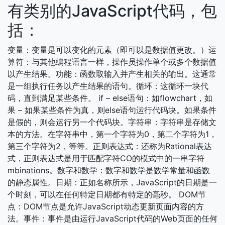
有类别的JavaScript代码，包
括：
变量：变量是可以变化的元素（即可以是数据值更改。）运
算符：与其他编程语言一样，操作员操作单个或多个数据值
以产生结果。功能：函数取输入并产生相关的输出。这通常
是一组执行任务以产生结果的语句。循环：这循环一块代
码，直到满足某些条件。 if – else语句：如flowchart，如
果 – 如果某些条件为真，则else语句运行代码块。如果条件
是假的，则会运行另一个代码块。字符串：字符串是存储文
本的方法。在字符串中，第一个字符为0，第二个字符为1，
第三个字符为2，等等。正则表达式：还称为Rational表达
式，正则表达式是用于匹配字符CO的模式中的一串字符
mbinations。数字和数学：数字和数学是数学常量和函数
的静态属性。日期：正如名称所示，JavaScript的日期是一
个时刻，可以在任何特定日期都有特定的毫秒。 DOM节
点：DOM节点是允许JavaScript动态更新页面内容的方
法。事件：事件是由运行JavaScript代码的Web页面的任何