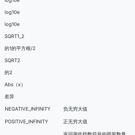
log10e
log10e
log10e
SQRT1_2
的1的平方根/2
SQRT2
的2
Abs（x）
差异
NEGATIVE_INFINITY
负无穷大值
POSITIVE_INFINITY
正无穷大值
返回用作指数符号的圆形数量