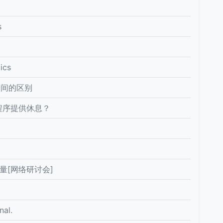
s
cs
O之间的区别
程序提供休息？
量[网络研讨会]
al.