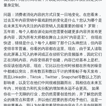
量身定制。
问题：消费者消化内容的方式日复一日地变化。在您看来，
过去五年内容营销中最戏剧性的变化是什么？您认为哪个是
在未来五年内关注的内容营销人员最重要的领域？ 罗斯：
五年前，每个人都在谈论如何您需要创建更多内容并发布更
多内容，因为所有大师都在舞台上尖叫“内容是王”。 你现在
快进，猜猜是什么？每个人都听了那个口头禅想法，但内容
变得非常普遍。你看的内容都在这里。现在，由于某人读取
在此屏幕上写入的单词或正在侦听它的音频版本，因此它们
正在消耗内容。内容变得易于创建，内容已经基本上是栏。
你应该创造内容。现在，它比以往任何时候都在所有的噪音
中都难以突出，所有数百和数以千计的博客帖子每天发布，
而且LinkedIn，Tiktok，Twitter，Snapchat等数以上万的
影响者，以及它在他们中间很难脱颖而出，我相信在未来五
年内，对创造力和扎实分配的增加将永远不会更高。 如果
你在一个无聊的行业，您仍然需要创造性的，并了解您的受
众的痛苦点和需求，并以他们想要的形式给予他们。这是一
致的董事会，我认为如果您希望您的内容在几个月内脱颖而