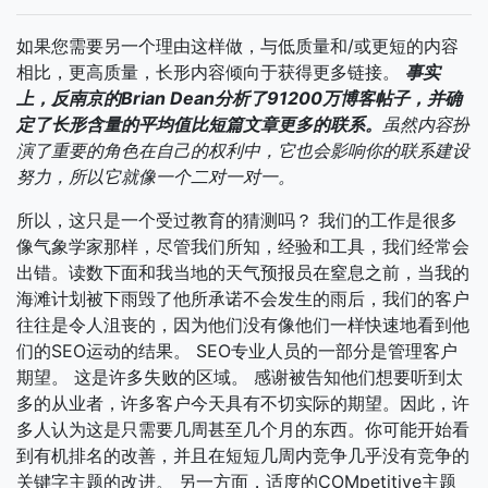
如果您需要另一个理由这样做，与低质量和/或更短的内容
相比，更高质量，长形内容倾向于获得更多链接。
事实
上，反南京的Brian Dean分析了91200万博客帖子，并确
定了长形含量的平均值比短篇文章更多的联系。
虽然内容扮
演了重要的角色在自己的权利中，它也会影响你的联系建设
努力，所以它就像一个二对一对一。
所以，这只是一个受过教育的猜测吗？ 我们的工作是很多
像气象学家那样，尽管我们所知，经验和工具，我们经常会
出错。读数下面和我当地的天气预报员在窒息之前，当我的
海滩计划被下雨毁了他所承诺不会发生的雨后，我们的客户
往往是令人沮丧的，因为他们没有像他们一样快速地看到他
们的SEO运动的结果。 SEO专业人员的一部分是管理客户
期望。 这是许多失败的区域。 感谢被告知他们想要听到太
多的从业者，许多客户今天具有不切实际的期望。因此，许
多人认为这是只需要几周甚至几个月的东西。你可能开始看
到有机排名的改善，并且在短短几周内竞争几乎没有竞争的
关键字主题的改进。 另一方面，适度的COMpetitive主题