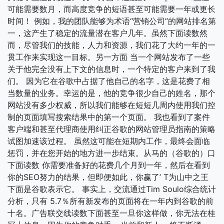
可能需要数月，而高度竞争的短语甚至可能需要一年或更长
时间！ 例如，我的团队能够为术语“营销公司”的网站排名第
一，这产生了稳定的流量潜在客户几年。虽然下面读数然
而，尽管我们的技能，人力和资源，我们花了大约一年的一
贯工作来实现这一目标。另一方面 当一个网站发布了一些
关于他完全没有上下文的信息时，一个特定的客户来到了我
们。 因为它在谷歌中占据了他自己的名字，这是花费了相
当数量的业务。幸运的是，他的竞争很少自己的姓名，那个
网站没有多少权威，所以我们能够在短短几周内使用我们控
制的页面填写搜索结果中的第一个页面。 我也看到了案件
客户端和甚至代理商使用纠正谷歌的网站管理员指南的策略
试图加速该过程。 虽然这可能在短期内工作，最终会面临
惩罚，并在您开始的地方进一步结束。从马的（谷歌的）口
下面读数 你需要准备好的花费几个月到一年，然后在看到
你的SEO努力的结果，但即便如此，你赢了’ T为山中之王
下面是谷歌表示它。 事实上，交流通过Tim Soulo综合统计
分析，只有 5.7％所有新发布的页面将在一年内到谷歌的前
十名。广告联交线读数下面甚至一旦你这样做，你无法在桂