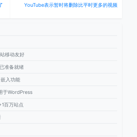
答了
YouTube表示暂时将删除比平时更多的视频
网站移动友好
ost已准备就绪
更新了嵌入功能
用于WordPress
响+1百万站点
新