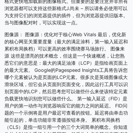
格式更快地加载新的图像格式。但重要的是要注意并非所有
浏览器都可以支持这些新格式J.尚未 – 所以请务必使用可以
为支持它们的浏览器提供的插件，但为浏览器提供旧版本。
当与图像配对时，可以实现这一点。
图像源： 图像源：优化对于核心Web Vitals 最后，优化新
的核心网至关重要度量（最大的满足涂料，第一输入延迟和
累积布局换档）可以更高的效率围绕赛马场旅行。 图像来
源 这些是漂亮的技术概念，但这是一个快速概述，让您熟
悉它们的意思是：最大的满足油漆（LCP）是指绘画页面上
的最大元素。 Google的Pagespeed Insights工具将告诉您
哪个元素被认为是页面的LCP元素。很多次是英雄图像或大
滑块区域，但它会从页面到页面变化，因此运行工具可以识
别页面中的LCP，然后思考您可以做些什么来使该特定元素
负载更快地识别您可以做些什么。 第一输入延迟（FID）是
用户的第一动作与浏览器响应它的能力之间的延迟。 FID问
题的一个示例将是用户最迟可查看的按钮。延迟将由单击功
能引起的，单击功能非常遵循按钮本身。 累积布局换档
（CLS）是指一组引用一个的三个大词简单的概念。你知道