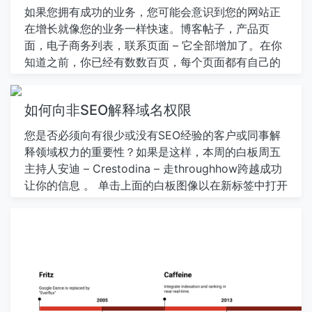
计算机上执行的搜索数量超出了在桌面计算机上执行
如果您拥有成功的业务，您可能会意识到您的网站正
的搜索数 。那个百分比继续增加。最新出版的统计数
在增长就像您的业务一样快速。博客帖子，产品页
据表示，截至2019年 61％在Google上执行的搜索来
面，电子商务列表，联系页面 – 它全部增加了。在你
自移动设备。移动在搜索中的现在主导角色界面开发
知道之前，你已经有数数百页，每个页面都有自己的
其“加速移动页面”（AMP）项目。这一倡议旨在鼓励
一组SEO问题才能担心。 通过这么多页来管理，事情
网站所有者在他们的响应式移动主题之上创建基本上
可以迅速出现。不良链接可以忽视，网站结构变得凌
另一个移动主题，符合非常严格的发展和绩效指导方
如何向非SEO解释域名权限
乱，内容可以快速变为解除优化。所有这一切都可以
针。 虽然许多网站所有者和SEO抱怨必须倾向于倾向
影响您的访客的经验，并具有更加有形的后果，如增
您是否必须向有很少或没有SEO经验的客户或同事解
于在其他200+排名因素的顶部倾向于已经给予他们头
加的反弹和浏览遗弃率。 这就是为什么定期网站清理
释领域权力的重要性？如果是这样，本周的白板周五
疼的，但页面速度确实是网站所有者专注的值得努
对维护网站连贯性，相关性和可用性至关重要。 在这
主持人安迪 – Crestodina – 走throughhow跨越成功
力。 2017年，谷歌 进行了一项研究 ，结果非常合
个RTICLE，我们将解释如何成功执行SEO清理策略，
让你的信息 。 单击上面的白板图像以在新标签中打开
理，他们的重点是更快地制作网页。他们发现“ 如页
以确保您的网站与您的业务目标保持一致，让您在谷
高分辨率版本！ 视频转录 SEO实际上很难解释。有这
面加载时间从一秒到10秒，移动站点访客弹跳的概率
歌的好书中，为游客和客户提供极好的用户体验。让
么多的概念。但是，解释我们可以向客户和雇主向客
增加了123％。 “ 2018年7月， 页面速度成为移动搜
我们开始开始！ 6执行SEO清理策略的步骤 在您开始
户展示价值也非常重要。 我的名字是Andy
索的排名因素 ，今天谷歌将纳入更快的速度相关因素
使用SEO清理之前，您需要概述您的网站。如何？使
Crestodina。我是 轨道媒体工作室的联合创始人 。
（称为 核心Web Vitals ）在其排名算法中。…
用网站审核检查您的网站。这将使您能够评估您的网
我们是芝加哥的网页设计公司。我一直在做20年的
站如何通过搜索引擎的眼睛看。 您将更好地了解搜索
SEO并为A解释祝你好。这段视频是我最佳尝试帮助
引擎如何发现，爬网和索引您的网站。网站审核将为
您在SEO中解释一个非常重要的概念，这是域名权