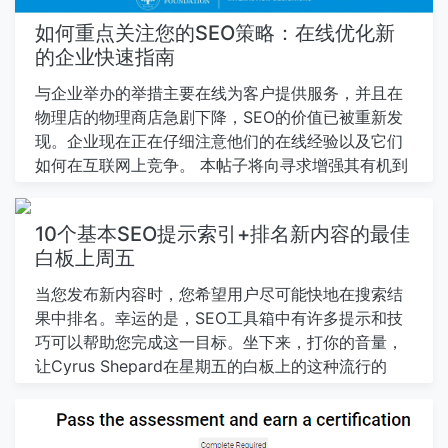
分享。 我已经抓住了我的大脑来试图记住当时的意
义，并且还通过行业的时间来看待大趋势，把我认为
如何重点关注您的SEO策略：在线优化新
是一个有趣的阅读清单，即今天在网络上工作的人们
的企业快速指南
会很好地了解。 我在A开始时开玩笑 我在2018年提供
与企业举办的举措主要在线为客户提供服务，并且在
了，搜索从搜索引擎和搜索e之间的搜索振荡的大的态
物理店的物理商店急剧下降，SEO的价值已被重新发
度当他们看到的网站管理员实际确实如此迅速支持这
现。企业现在正在仔细注意他们的在线经验以及它们
些指令的Ngines关于时代： 构建网站：您有网站吗？
如何在互联网上竞争。 本帖子将向寻求增强其有机到
你想要一个网站吗？现在很难相信，但 在网络的早
达和交通的企业提供指南，通过提供一些SEO解决方
期…
案来解决它们可能会经历。这包括适用于以前没有与
10个基本SEO提示索引+排名新内容的最佳
SEO作为渠道一起参与的业务的信息，以及那些拥有
白板上周五
更多经验的人。目标是获得更多的流量和增加转换。
情景1：您不知道您应该排序的关键字是什么 瞄准右
当您发布新内容时，您希望用户尽可能快地在搜索结
侧关键字是从SEO返回的核心。针对您的产品/服务最
果中排名。幸运的是，SEO工具箱中有许多提示和技
有价值和最相关的关键字是至关重要的。 如何知道目
巧可以帮助您完成这一目标。坐下来，打你的音量，
标的关键字是什么意思： 他们应该与您的产品/服务
让Cyrus Shepard在星期五的白板上的这种流行的
提供相关，应该有一个足够大的搜索量来定位值得的
AndInformative集中展示了您。 [注意：＃3没有在视
受众。这可以根据国家/地区的特定产品和季节性而有
频中涵盖，但我们已经包含在内帖子下面。享受！]
所不同。使用您的判断在这里至关重要;您对您的特定
点击上面开一个高白板图像一个新标签中的分辨率版