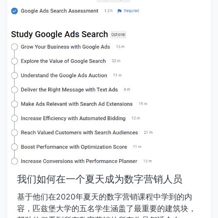
行业和市场的知识将帮助您使用与您的业务相关的搜
本！ 视频转录 Howdy，Moz粉丝。欢迎来到周五另
索需求来定位合适的关键字。 用于进行关键字研究的
一个版本的白板。我是Cyrus Shepard，回到白板
工具： Moz 关键字资源管理器→一个关键字研究工
前。今天很高兴能在这里。我们在谈论ten索引并排名
具，可以访问可以帮助形成列表的数百万关键字。您
新内容的提示更快。 你在网站上发布了一些新的内
可以请参阅关键字本身上的关键字建议，当前排名网
容，在您的网站上，您坐在您身边，等待。你等待它
站和所有指标.Cost：创建一个免费帐户以获得
在谷歌的索引中。你等着它排名。这是一个令人沮丧
Angent.ahrefs ”关键字资源管理器’或‘关键字生成器’
的过程，可能需要数周或几个月，以便看到这些排名
→这些工具是惊人的，用于查找目标，变体，看到他
增加。有一些简单的事情，我们可以做些便于帮助轻
们的搜索卷，生成关键字想法以及更多。成本：他们
推谷歌，帮助他们索引它并更快地排名。一些非常基
提供7天的审判7美元。谷歌趋势→是一个平台，可让
本的东西和一些更先进的事情。我们要潜入。 索引
您查看选择一组关键字的搜索趋势。您可以将关键字
1。 URL检测/获取和渲染 如此基本上，索引内容在
互相进行比较，并查看主题周围的每月搜索趋势。看
Google中并不困难。谷歌为我们提供了许多工具。最
着这些趋势也可以帮助您避免针对错误的关键字。有
简单和最快的可能是 URL检查工具 。它是在新的搜索
时，与另一个关键字相比，某些关键字的平均每月搜
控制台中，以前取得了南方。就像这种拍摄一样，这
索量更高由于新兴趋势，可能会突然获得高的搜索兴
两个工具仍然存在。他们正在贬值和渲染。新的URL
趣。成本：免费！回答公众→将让您查看常见关键字
我们如何在一个夏天成为数字营销人员
检测工具允许您提交URL并告诉Google爬网。当你这
常见的问题。这可以帮助生成内容想法，并为人们正
样做时，他们将它放在优先级爬网队列中。只需简单
基于他们在2020年夏天的数字营销课程中学到的内
在寻找重要关键字的人们提供深入了解。成本：它是
地意味着谷歌有一个要爬网的URL列表。它进入优先
容，匹兹堡大学的五名学生涵盖了最重要的建筑块，
免费的！ 谷歌搜索控制台→此工具可帮助您在有机搜
权，它会更快地爬行并更快索引。 2。 SiteMaps！