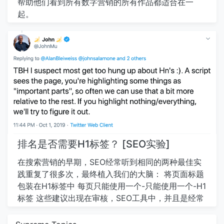
帮助他们看到所有数字营销的所有作品都适合在一
索结果中跟踪网站的性能，并且在SEO方面是一个很
另一种常用技术只是使用站点地图。如果您没有使用
起。
好的资源。它可用于发现您的网站目前排名的关键
SiteMaps，则它是让您的URL索引的最简单最快的方
字，以及在一段时间内更好地执行/更差的关键字。
法之一。当您在网站地图中有它们时，您希望让
（如果您尚未为您的网站设置这件事，请立即这样
Google知道他们实际上存在。有许多不同的技术可以
做！）费用：免费！ 毕竟这是OU将关键词，DE-
实际上可以优化这个过程一点。 第一和最基本的过程
DUPE合并，并相应地过滤，以保持要在列表中定位
身体谈话只是简单地把它放在你的robots.txt文件
的相关关键字。 一旦我有我的关键字列表，我该怎么
中。在您的robots.txt中，您有一个指令列表，并且
办？ 优化您的网站以包括它们！这可以涉及： 1。更
在robots.txt的末尾，您只需说网站地图，您就告诉
新您的页面元数据。页面标题=应该是页面的唯一，
谷歌即将到来。您可以为网站地图索引文件执行此操
清除和相关，60个字符（所以它不会在搜索结果中被
作。您可以列出多个站点地图。它真的很容易。…
切断）.meta描述=包括重要关键字，没有“关键字填
充”（当您将很多关键字在一起时，它在一起时，它不
排名是否需要H1标签？ [SEO实验]
会读得很好）。这应该高达150-160个字符来避免切
在搜索营销的早期，SEO经常听到相同的两种最佳实
断.h1s =这些是网页标题，通常在页面顶部显示，这
践重复了很多次，最终植入我们的大脑： 将页面标题
些应该与页面相关，就像他们一样向谷歌和用户提供
包装在H1标签中 每页只能使用一个-只能使用一个-H1
对文章和上下文的结构。…
标签 这些建议出现在审核，SEO工具中，并且是经常
摇头的原因。 对话会像这样： “愚蠢的CNN。该页面
的标题是H2。那是不对的！” “当然，但这会伤害他们