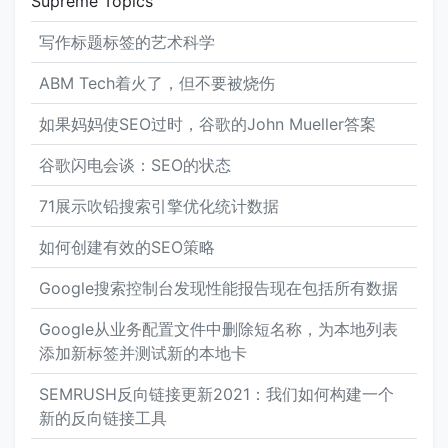
Supreme Topics
吗？” “不知道，实际上。” 随着时间的流逝，SEO开
写作标题标签的艺术科学
始放弃这些想法，而使用单个H1的严格概念已被“页面
顶部附近的大文本”所取代。 Google在内容分析和理
ABM Tech着火了，但不要被烧伤
解页面各部分如何组合方面变得更好。 鉴于发布者多
久会使用HTML标记犯错，所以他们会尝试自己找出
如果妈妈使SEO过时，谷歌的John Mueller答案
原因是有道理的。 这个问题经常出现，Google的
John Muller 在网站站长视频群聊中解决了这个问题
谷歌闪电会谈：SEO的状态
： “您可以在页面上随意使用H1标签。没有限制-上限
71展示吹铅搜索引擎优化统计数据
和下限都没有。 H1元素是一种为页面提供更多结构的
好方法，以便用户和搜索引擎可以了解页面的哪些部
如何创建有效的SEO策略
分属于不同的标题，因此我将在页面上以适当的方式
使用它们。 尤其是对于HTML5，在页面上具有多个
Google搜索控制台发现性能报告现在包括所有数据
H1元素是完全正常的，也是一种期望。…
Google从业务配置文件中删除短名称，为本地列表
添加新标签并测试新的本地卡
SEMRUSH反向链接更新2021：我们如何构建一个
新的反向链接工具