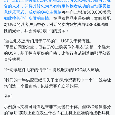
合的人才，并将其转化为具有特定购物者成功的自动贩卖信
息娱乐形式。成功的QVC主机使
每年向上增加500,000美元
如此擅长他们所做的事情。
在毛衣样品中是好的，意味着配
对QVC的以客户为中心，对话的卖方G方法与USPS和稀缺
性的光环。我会释放我听到的提示：
“这些毛衣是专门用于QVC的” – USP关于稀有性。
“享受访问爱尔兰，但在QVC上购买你的毛衣“这是一个强大
的USP，基于拥有更好的价格，比旅行者从制造商那里获得
直接购买。
”评论读这件毛衣的情书“ – 将说服力的UGC融入球场。
“我们的一半供应已经消失了;如果你想要其中一个“ – 这会让
您创造一个紧迫感，以提示客户立即购买。
分析
示例演示文稿可能看起来非常无缝易于你。但QVC销售部分
的“幕后”实际上正在发生什么？在主机上正准确地接收耳机