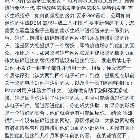
成？ 为什么需求生成重要？ 谁对需求负责谁负责关于 如何
进行要求一代 实施战略需求发电策略需求生成与铅发电 需
求生成指标：如何衡量您的努力 要求Gen基准：公司如何
像你的生成DEM 需求生成工具和技术 要重新创建本页，您
需要在涵盖这些子主题的需求生成中进行送来的一系列内
容。这样，链接到破碎链接的网站将很乐意链接到您的用
户。这是因为您提供了一个替换，即将价值增加到他们的受
众。相比之下，如果您与这些网站联系并建议您的服务页面
作为破碎链接的替代很可能没有链接到它。 发送后续电子
邮件 不发送一封电子邮件并调用一天。相反，你应该有一
个后续序列（认为两到四个电子邮件）到位，提醒您在以前
关于您的电子邮件中达到的人，以及为什么T碎的链接Heir
Page对用户体验并不伟大。 这样做有助于您降落更多链
接。这是因为你达到了生活中的人，并且可能会跳过你的初
步电子邮件。通过跟进他们，你会成为头脑，如果你的球场
是一个很好的契合，他们就会更有可能回应你。 结论 很难
找到一个没有破碎链接的网站。原因很简单：大多数网站所
有者和博客管理器链接到他们页面的外部内容，并没有真正
监控他们链接到几个月和多年前的内容。 在某些情况下，