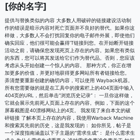
[你的名字]
提供与替换类似的内容 大多数人用破碎的链接建设活动制
作的错误是暗示内容对死亡页面并不良好的替代。如果你这
样做，大多数人不会打扰回复你的电子邮件外展，即使他们
确实回应，他们很可能会赢得’T链接到您。在开始断开链接
活动之前，请确保您发现死页上存在的内容。如果您有类似
的东西，您可以将其发送给它们作为替代品。否则，您应该
考虑从头开始创建一个惊人的内容。 那种方式，你正在增
加更多的价值，并更好地获得更多网站所有者链接给您。
弄清楚要重新创建的确切内容，可以使用 Wayback机器。
所有您需要做的就是在工具中的搜索栏上的404页面中输入
404页的URL，然后单击“浏览历史记录”： 一旦你这样做，
它就会展示先前死人页面上存在的内容。例如，下面的这个
屏幕截图是40漂移网站上的4页。 我发现了来自本文的破
碎链接 了解本页上存在的内容，我使用Warback Machine
和搜索其先前的历史，这是我发现的： 如你所见，帖子是
一个深度指南涵盖以下子主题的“需求生成”： 是什么需求生