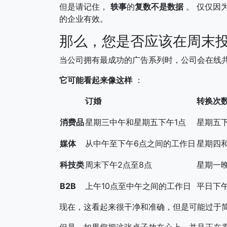
但是请记住，
轶事
的
复数不是数据
。 仅仅因
的企业有效。
那么，您是否应该在周末投放
当公司拥有最成功的广告系列时，公司会在线
它可能看起来像这样
：
订婚
转换次
消费品
星期三中午和星期五下午1点
星期五
媒体
从中午至下午6点之间的工作日
星期四
科技类
周末下午2点至8点
星期一晚
B2B
上午10点至中午之间的工作日
平日下午
现在，这看起来很干净和准确，但是可能过于
但是，如果您把这张桌子放在心上，并且正在卖